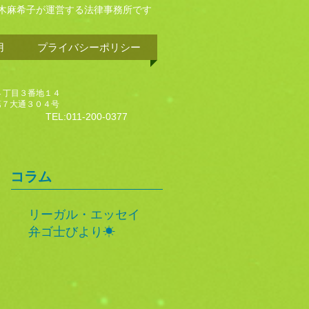
木麻希子が運営する法律事務所です
用
プライバシーポリシー
目３番地１４
通３０４号
TEL:011-200-0377
コラム
リーガル・エッセイ
弁ゴ士びより☀