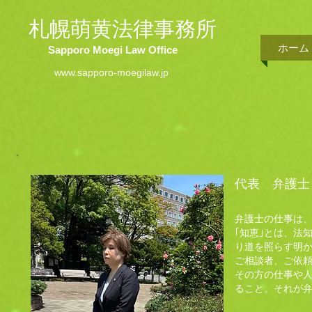
札幌萌黄法律事務所
ホーム
Sapporo Moegi Law Office
www.sapporo-moegilaw.jp
代表 弁護士 
弁護士の仕事は、
｢知恵｣とは、法
り道を照らす明
ご相談者、ご依
その方の仕事や
ること。それが