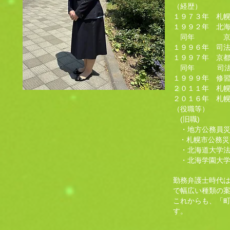
（経歴）
１９７３年 札
１９９２年 北
同年 京都
１９９６年 司
１９９７年 京
同年 司法研
１９９９年 修
２０１１年 札
２０１６年 札
（役職等）
(旧職)
・地方公務員災害
・札幌市公務災害補
・
北海道大学法
・北海学園大学法
勤務弁護士時代は
で幅広い種類の
これからも、「
す。